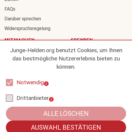
FAQs
Darüber sprechen
Widerspruchsregelung
MITMACHEN
SPENDEN
Junge-Helden.org benutzt Cookies, um Ihnen
Organspendeausweis
Wirkung
das bestmögliche Nutzererlebnis bieten zu
OPT.INK
Spenden statt Schenken
können.
Lebenskreis
Trauerspende
Notwendig
Life Saving Wallpapers
Kontakt
Drittanbieter
Auf Facebook
ALLE LÖSCHEN
Datenschutz
Presse
AUSWAHL BESTÄTIGEN