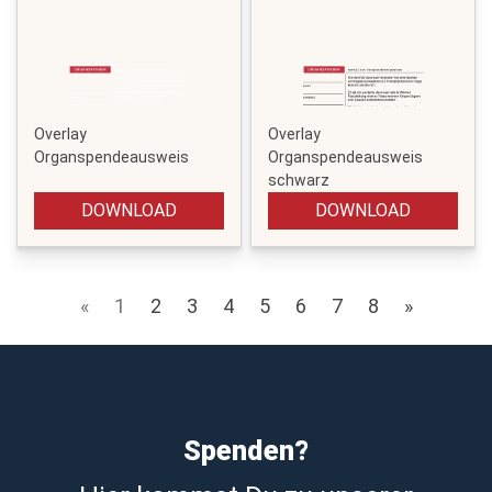
Overlay
Overlay
Organspendeausweis
Organspendeausweis
schwarz
DOWNLOAD
DOWNLOAD
«
1
2
3
4
5
6
7
8
»
Spenden?