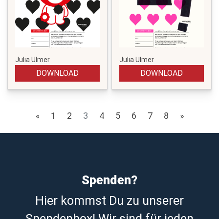
Julia Ulmer
Julia Ulmer
DOWNLOAD
DOWNLOAD
«
1
2
3
4
5
6
7
8
»
Spenden?
Hier kommst Du zu unserer
Spendenbox! Wir sind für jeden