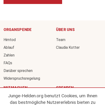
ORGANSPENDE
ÜBER UNS
Hirntod
Team
Ablauf
Claudia Kotter
Zahlen
FAQs
Darüber sprechen
Widerspruchsregelung
MITMACHEN
SPENDEN
Junge-Helden.org benutzt Cookies, um Ihnen
Organspendeausweis
Wirkung
das bestmögliche Nutzererlebnis bieten zu